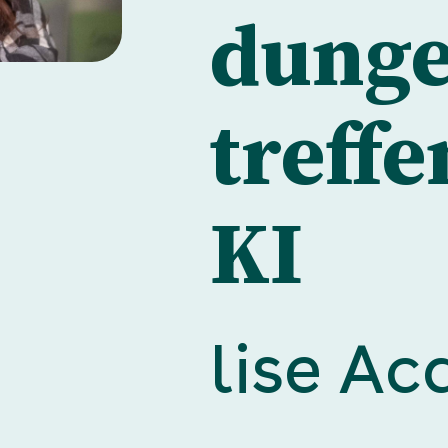
dung­
treffe
KI
lise A