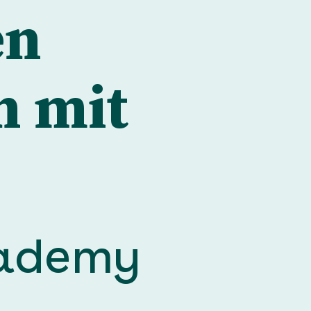
en
n mit
cademy