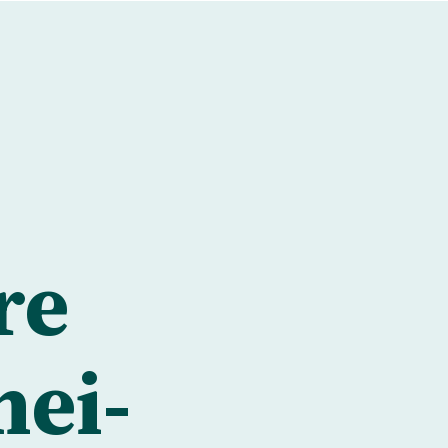
re
hei­